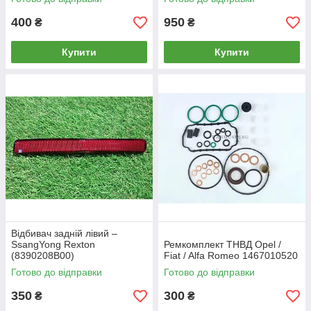
400
950
₴
₴
Купити
Купити
Відбивач задній лівий –
SsangYong Rexton
Ремкомплект ТНВД Opel /
(8390208B00)
Fiat / Alfa Romeo 1467010520
Готово до відправки
Готово до відправки
350
300
₴
₴