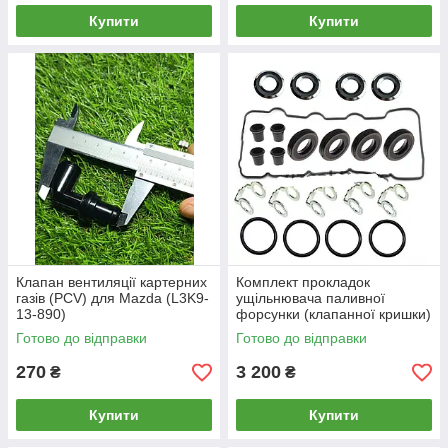
Купити
Купити
Клапан вентиляції картерних
Комплект прокладок
газів (PCV) для Mazda (L3K9-
ущільнювача паливної
13-890)
форсунки (клапанної кришки)
для Toyota
Готово до відправки
Готово до відправки
270
3 200
₴
₴
Купити
Купити