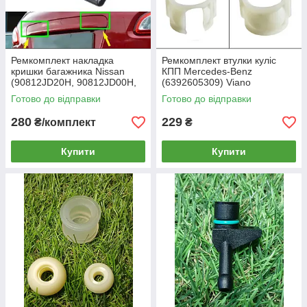
Ремкомплект накладка
Ремкомплект втулки куліс
кришки багажника Nissan
КПП Mercedes-Benz
(90812JD20H, 90812JD00H,
(6392605309) Viano
90812JD01H) Dualis
Готово до відправки
Готово до відправки
280
229
₴/комплект
₴
Купити
Купити