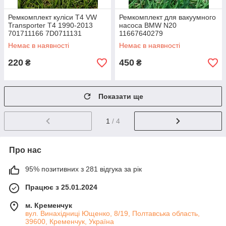
Ремкомплект куліси Т4 VW
Ремкомплект для вакуумного
Transporter T4 1990-2013
насоса BMW N20
701711166 7D0711131
11667640279
015311544 VW
Немає в наявності
Немає в наявності
220
450
₴
₴
Показати ще
1
/ 4
Про нас
95% позитивних з 281 відгука за рік
Працює з 25.01.2024
м. Кременчук
вул. Винахідниці Ющенко, 8/19, Полтавська область,
39600, Кременчук, Україна