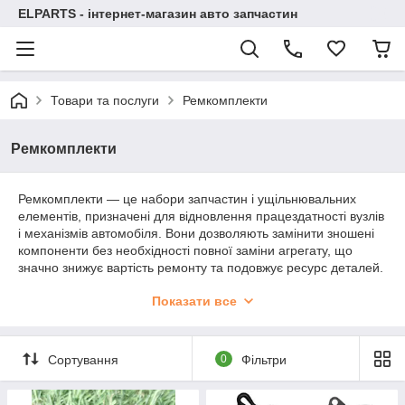
ELPARTS - інтернет-магазин авто запчастин
Товари та послуги
Ремкомплекти
Ремкомплекти
Ремкомплекти — це набори запчастин і ущільнювальних
елементів, призначені для відновлення працездатності вузлів
і механізмів автомобіля. Вони дозволяють замінити зношені
компоненти без необхідності повної заміни агрегату, що
значно знижує вартість ремонту та подовжує ресурс деталей.
У даній категорії представлені автомобільні ремкомплекти
Показати все
для паливних, гальмівних, вакуумних, кермових та інших
систем, які відповідають стандартам виробників і
забезпечують надійну роботу після встановлення.
Сортування
0
Фільтри
✔ Точна відповідність та повна сумісність деталей
✔ Економія коштів у порівнянні з заміною вузла
✔ Відновлення герметичності та працездатності механізмів