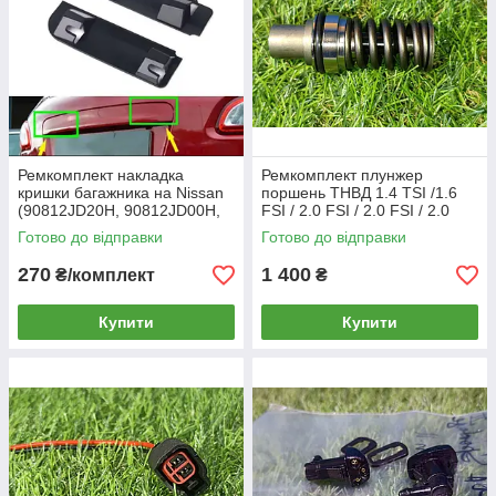
Ремкомплект накладка
Ремкомплект плунжер
кришки багажника на Nissan
поршень ТНВД 1.4 TSI /1.6
(90812JD20H, 90812JD00H,
FSI / 2.0 FSI / 2.0 FSI / 2.0
90812JD01H)
TFSI / 3.6
Готово до відправки
Готово до відправки
270
1 400
₴/комплект
₴
Купити
Купити