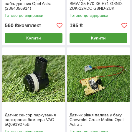
набалдашник Opel Astra
BMW Х5 Е70 Х6 Е71 G8ND-
(2364356914)
2UK-12VDC G8ND-2UK
Готово до відправки
Готово до відправки
560
195
₴/комплект
₴
Купити
Купити
Датчик сенсор паркування
Датчик рівня палива у баку
парктроник бампера VAG ,
Chevrolet Cruze Malibu Opel
5Q0919275B
Astra J
Готово до відправки
Готово до відправки