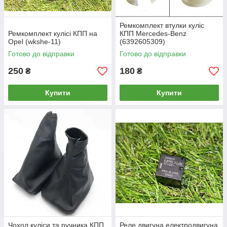
Ремкомплект втулки куліс
Ремкомплект кулісі КПП на
КПП Mercedes-Benz
Opel (wkshe-11)
(6392605309)
Готово до відправки
Готово до відправки
250
180
₴
₴
Купити
Купити
Чохол куліси та ручника КПП
Реле двигуна електродвигуна