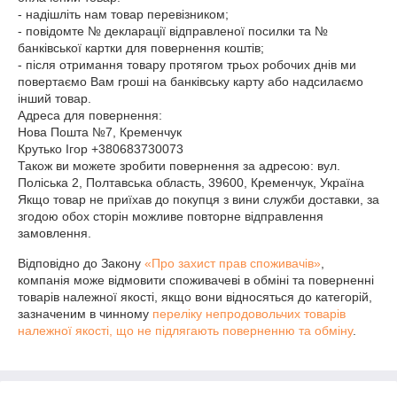
- надішліть нам товар перевізником;

- повідомте № декларації відправленої посилки та № 
банківської картки для повернення коштів;

- після отримання товару протягом трьох робочих днів ми 
повертаємо Вам гроші на банківську карту або надсилаємо 
інший товар.

Адреса для повернення:

Нова Пошта №7, Кременчук

Крутько Ігор +380683730073

Також ви можете зробити повернення за адресою: вул. 
Поліська 2, Полтавська область, 39600, Кременчук, Україна

Якщо товар не приїхав до покупця з вини служби доставки, за 
згодою обох сторін можливе повторне відправлення 
замовлення.
Відповідно до Закону
«Про захист прав споживачів»
,
компанія може відмовити споживачеві в обміні та поверненні
товарів належної якості, якщо вони відносяться до категорій,
зазначеним в чинному
переліку непродовольчих товарів
належної якості, що не підлягають поверненню та обміну
.