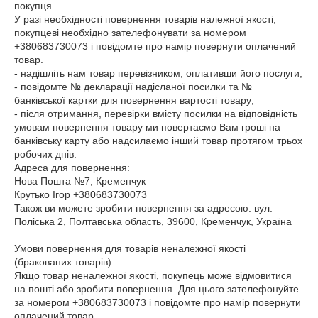
покупця.

У разі необхідності повернення товарів належної якості, 
покупцеві необхідно зателефонувати за номером 
+380683730073 і повідомте про намір повернути оплачений 
товар.

- надішліть нам товар перевізником, оплативши його послуги;

- повідомте № декларації надісланої посилки та № 
банківської картки для повернення вартості товару;

- після отримання, перевірки вмісту посилки на відповідність 
умовам повернення товару ми повертаємо Вам гроші на 
банківську карту або надсилаємо інший товар протягом трьох 
робочих днів.

Адреса для повернення:

Нова Пошта №7, Кременчук

Крутько Ігор +380683730073

Також ви можете зробити повернення за адресою: вул. 
Поліська 2, Полтавська область, 39600, Кременчук, Україна

Умови повернення для товарів неналежної якості 
(бракованих товарів)

Якщо товар неналежної якості, покупець може відмовитися 
на пошті або зробити повернення. Для цього зателефонуйте 
за номером +380683730073 і повідомте про намір повернути 
оплачений товар.
