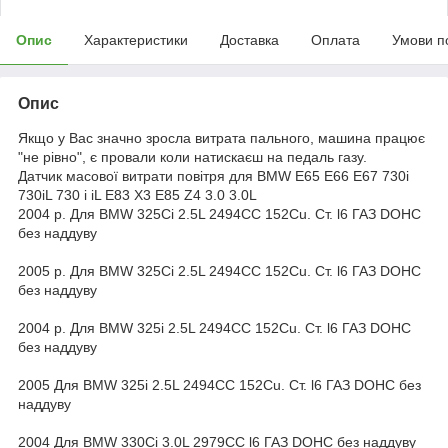
Опис
Характеристики
Доставка
Оплата
Умови п
Опис
Якщо у Вас значно зросла витрата пального, машина працює
"не рівно", є провали коли натискаєш на педаль газу.
Датчик масової витрати повітря для BMW E65 E66 E67 730i
730iL 730 i iL E83 X3 E85 Z4 3.0 3.0L
2004 р. Для BMW 325Ci 2.5L 2494CC 152Cu. Ст. l6 ГАЗ DOHC
без наддуву
2005 р. Для BMW 325Ci 2.5L 2494CC 152Cu. Ст. l6 ГАЗ DOHC
без наддуву
2004 р. Для BMW 325i 2.5L 2494CC 152Cu. Ст. l6 ГАЗ DOHC
без наддуву
2005 Для BMW 325i 2.5L 2494CC 152Cu. Ст. l6 ГАЗ DOHC без
наддуву
2004 Для BMW 330Ci 3.0L 2979CC l6 ГАЗ DOHC без наддуву