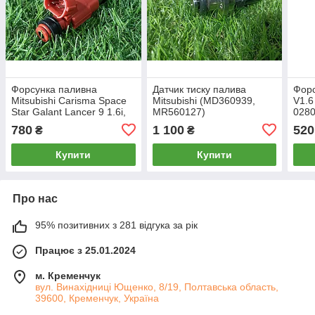
Форсунка паливна
Датчик тиску палива
Форс
Mitsubishi Carisma Space
Mitsubishi (MD360939,
V1.6
Star Galant Lancer 9 1.6i,
MR560127)
0280
(CDH210)
780
1 100
520
₴
₴
Купити
Купити
Про нас
95% позитивних з 281 відгука за рік
Працює з 25.01.2024
м. Кременчук
вул. Винахідниці Ющенко, 8/19, Полтавська область,
39600, Кременчук, Україна