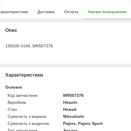
арактеристики
Доставка
Оплата
Умови повернення
Опис
195500-4140, MR507376
Характеристики
Основні
Код запчастини
MR507376
Виробник
Hitachi
Стан
Новий
Сумісність з маркою
Mitsubishi
Сумісність з моделлю
Pajero, Pajero Sport
Тип запчастини
Аналог