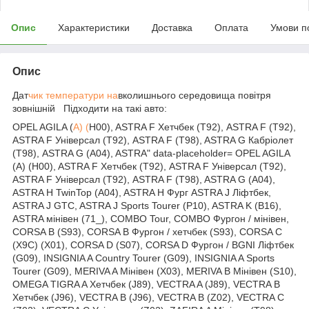
Опис
Характеристики
Доставка
Оплата
Умови п
Опис
Дат
чик температури на
вколишнього середовища повітря
зовнішній Підходити на такі авто:
OPEL AGILA (
A) (
H00), ASTRA F Хетчбек (T92), ASTRA F (T92),
ASTRA F Універсал (T92), ASTRA F (T98), ASTRA G Кабріолет
(T98), ASTRA G (A04), ASTRA" data-placeholder= OPEL AGILA
(A) (H00), ASTRA F Хетчбек (T92), ASTRA F Універсал (T92),
ASTRA F Універсал (T92), ASTRA F (T98), ASTRA G (A04),
ASTRA H TwinTop (A04), ASTRA H Фург ASTRA J Ліфтбек,
ASTRA J GTC, ASTRA J Sports Tourer (P10), ASTRA K (B16),
ASTRA мінівен (71_), COMBO Tour, COMBO Фургон / мінівен,
CORSA B (S93), CORSA B Фургон / хетчбек (S93), CORSA C
(X9C) (X01), CORSA D (S07), CORSA D Фургон / BGNI Ліфтбек
(G09), INSIGNIA A Country Tourer (G09), INSIGNIA A Sports
Tourer (G09), MERIVA A Мінівен (X03), MERIVA B Мінівен (S10),
OMEGA TIGRA A Хетчбек (J89), VECTRA A (J89), VECTRA B
Хетчбек (J96), VECTRA B (J96), VECTRA B (Z02), VECTRA C