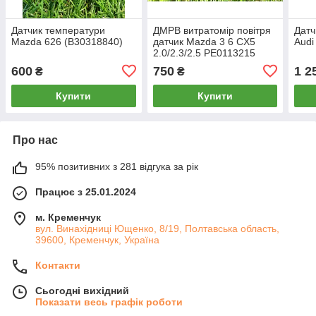
Датчик температури
ДМРВ витратомір повітря
Датч
Mazda 626 (B30318840)
датчик Mazda 3 6 CX5
Audi
2.0/2.3/2.5 PE0113215
600
750
1 2
₴
₴
Купити
Купити
Про нас
95% позитивних з 281 відгука за рік
Працює з 25.01.2024
м. Кременчук
вул. Винахідниці Ющенко, 8/19, Полтавська область,
39600, Кременчук, Україна
Контакти
Сьогодні вихідний
Показати весь графік роботи