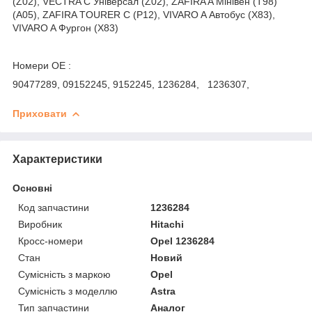
(Z02), VECTRA C Універсал (Z02), ZAFIRA A Мінівен (T98)
(A05), ZAFIRA TOURER C (P12), VIVARO A Автобус (X83),
VIVARO A Фургон (X83)
Номери ОЕ :
90477289, 09152245, 9152245, 1236284, 1236307,
Приховати
Характеристики
Основні
Код запчастини
1236284
Виробник
Hitachi
Кросс-номери
Opel 1236284
Стан
Новий
Сумісність з маркою
Opel
Сумісність з моделлю
Astra
Тип запчастини
Аналог