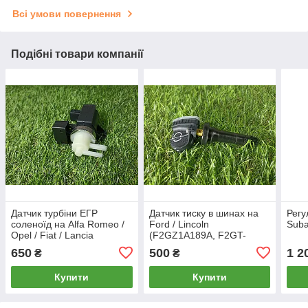
Всі умови повернення
Подібні товари компанії
Датчик турбіни ЕГР
Датчик тиску в шинах на
Регу
соленоїд на Alfa Romeo /
Ford / Lincoln
Suba
Opel / Fiat / Lancia
(F2GZ1A189A, F2GT-
DTI/CDTI (46768250)
1A180-AB)
650
500
1 2
₴
₴
Купити
Купити