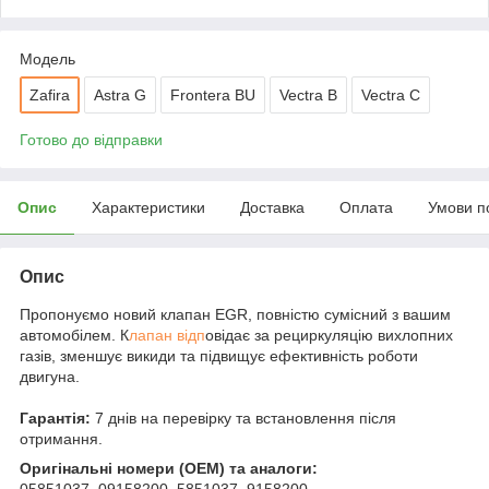
Мoдель
Zafira
Astra G
Frontera BU
Vectra B
Vectra C
Готово до відправки
Опис
Характеристики
Доставка
Оплата
Умови п
Опис
Пропонуємо новий клапан EGR, повністю сумісний з вашим
автомобілем. К
лапан відп
овідає за рециркуляцію вихлопних
газів, зменшує викиди та підвищує ефективність роботи
двигуна.
Гарантія:
7 днів на перевірку та встановлення після
отримання.
Оригінальні номери (OEM) та аналоги:
05851037, 09158200, 5851037, 9158200,