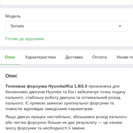
Мoдель
Sonata
Готово до відправки
Опис
Характеристики
Доставка
Оплата
Умови п
Опис
Топливна форсунка Hyundai/Kia 1.8/2.0
призначена для
бензинових двигунів Hyundai та Kia і забезпечує точну подачу
пального, стабільну роботу двигуна та оптимальний розхід
пального. Є прямою заміною оригінальної форсунки та
повністю відповідає заводським параметрам.
Якщо двигун працює нестабільно, збільшився розхід пального
або чистка форсунок більше не дає результату — це ознаки
зносу форсунки та необхідності її заміни.