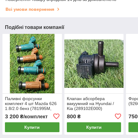
Всі умови повернення
Подібні товари компанії
Паливні форсунки
Клапан абсорбера
Форс
комплект 4 шт Mazda 626
вакуумний на Hyundai /
(926
1.8/2.0 бенз (781995M,
Kia (289102E000)
INP780)
3 200
800
750
₴/комплект
₴
Купити
Купити