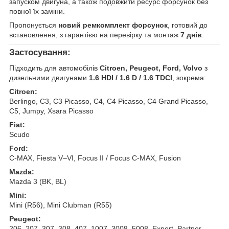
запуском двигуна, а також подовжити ресурс форсунок без
повної їх заміни.
Пропонується
новий ремкомплект форсунок
, готовий до
встановлення, з гарантією на перевірку та монтаж
7 днів
.
Застосування:
Підходить для автомобілів
Citroen, Peugeot, Ford, Volvo
з
дизельними двигунами
1.6 HDI / 1.6 D / 1.6 TDCI
, зокрема:
Citroen:
Berlingo, C3, C3 Picasso, C4, C4 Picasso, C4 Grand Picasso,
C5, Jumpy, Xsara Picasso
Fiat:
Scudo
Ford:
C-MAX, Fiesta V–VI, Focus II / Focus C-MAX, Fusion
Mazda:
Mazda 3 (BK, BL)
Mini:
Mini (R56), Mini Clubman (R55)
Peugeot:
206, 207, 307, 308, 407, 1007, 3008, 5008, Expert, Partner