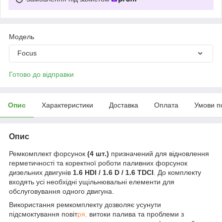
Мoдель
Focus
Готово до відправки
Опис
Характеристики
Доставка
Оплата
Умови п
Опис
Ремкомплект форсунок
(4 шт.)
призначений для відновлення
герметичності та коректної роботи паливних форсунок
дизельних двигунів
1.6 HDI / 1.6 D / 1.6 TDCI
. До комплекту
входять усі необхідні ущільнювальні елементи для
обслуговування одного двигуна.
Використання ремкомплекту дозволяє усунути
підсмоктування повіт
ря,
витоки палива та проблеми з