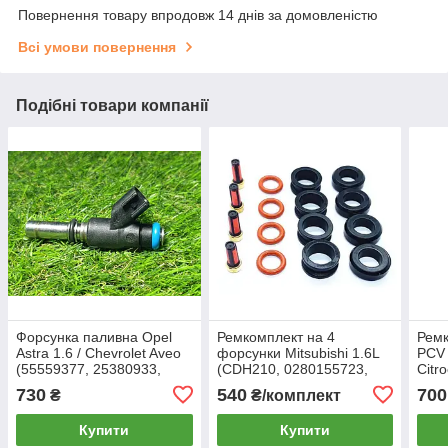
Повернення товару впродовж 14 днів за домовленістю
Всі умови повернення
Подібні товари компанії
Форсунка паливна Opel
Ремкомплект на 4
Рем
Astra 1.6 / Chevrolet Aveo
форсунки Mitsubishi 1.6L
PCV 
(55559377, 25380933,
(CDH210, 0280155723,
Citr
821358)
MD319791)
036
730
540
700
₴
₴/комплект
Купити
Купити