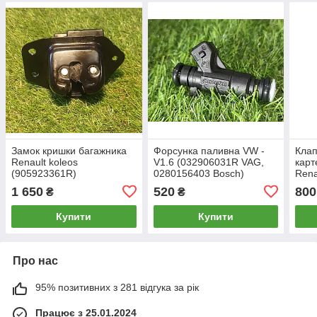
Замок кришки багажника
Форсунка паливна VW -
Клап
Renault koleos
V1.6 (032906031R VAG,
карт
(905923361R)
0280156403 Bosch)
Rena
149
1 650
520
800
₴
₴
Купити
Купити
Про нас
95% позитивних з 281 відгука за рік
Працює з 25.01.2024