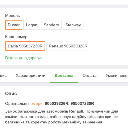
Мoдель
Duster
Logan
Sandero
Stepway
Крос-номері
Dacia 905037230R
Renault 905039326R
Готово до відправки
пис
Характеристики
Доставка
Оплата
Умови пове
Опис
Оригінальні н
омери:
905039326R, 905037230R
Замок багажника для автомобілів Renault. Призначений для
заміни штатного замка, забезпечує надійну фіксацію кришки
багажника та коректну роботу механізму зачинення.