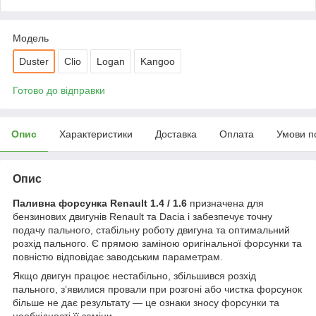
Мoдель
Duster
Clio
Logan
Kangoo
Готово до відправки
Опис
Характеристики
Доставка
Оплата
Умови п
Опис
Паливна форсунка Renault 1.4 / 1.6
призначена для
бензинових двигунів Renault та Dacia і забезпечує точну
подачу пального, стабільну роботу двигуна та оптимальний
розхід пального. Є прямою заміною оригінальної форсунки та
повністю відповідає заводським параметрам.
Якщо двигун працює нестабільно, збільшився розхід
пального, з’явилися провали при розгоні або чистка форсунок
більше не дає результату — це ознаки зносу форсунки та
необхідності її заміни.