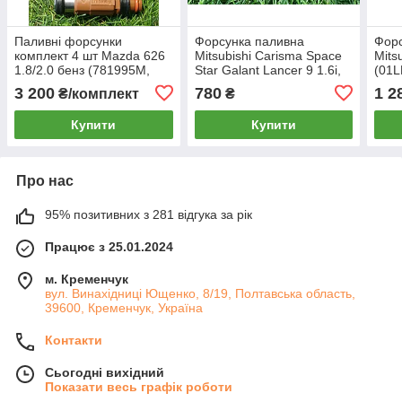
Паливні форсунки
Форсунка паливна
Форс
комплект 4 шт Mazda 626
Mitsubishi Carisma Space
Mits
1.8/2.0 бенз (781995M,
Star Galant Lancer 9 1.6i,
(01L
INP780)
(CDH210)
INP
3 200
780
1 2
₴/комплект
₴
Купити
Купити
Про нас
95% позитивних з 281 відгука за рік
Працює з 25.01.2024
м. Кременчук
вул. Винахідниці Ющенко, 8/19, Полтавська область,
39600, Кременчук, Україна
Контакти
Сьогодні вихідний
Показати весь графік роботи