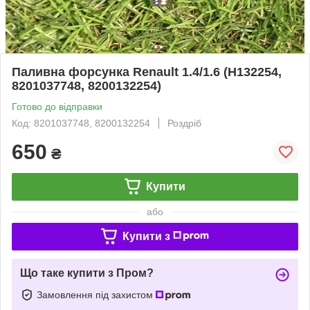
Паливна форсунка Renault 1.4/1.6 (H132254,
8201037748, 8200132254)
Готово до відправки
Код: 8201037748, 8200132254
Роздріб
650
₴
Купити
або
Купити з
Що таке купити з Пром?
Замовлення під захистом