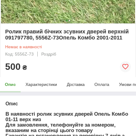
Ролик правий бічних зсувних дверей верхній
091797780, 5556Z-73Опель Комбо 2001-2011
Немає в наявності
Код: 5556Z-73
Роздріб
500
₴
Опис
Характеристики
Доставка
Оплата
Умови п
Опис
В наявності
ролик зсувних дверей Опель Комбо
01-11 верх низ
Для замовлення, телефонуйте за номером,
вказаним на сторінці цього товару
Гарантія на встановлення та перевірку 7 днів з