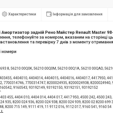
Характеристики
Інформація для замовлення
і
Амортизатор задній Рено Майстер Renault Master 98
ення, телефонуйте за номером, вказаним на сторінці ц
а встановлення та перевірку 7 днів з моменту отримання
і номери
0693 8, 56210 00Q0K, 56210 00Q0M, 56210 00Q1A, 56210 00QAD, 562
403455, 4404010, 4404014, 4404015, 4404016, 4404017, 4417950, 44
, 7700314746, 7700314747, 8200024935, 8200024938, 8200024940, 
160542, 9160543, 93192149, 93192150, 93192151, 93192152
T
4403 455, 4404 010, 4404 014, 4404 017, 4417 950, 4500 242, 4500 243,
024 935, 8200 024 936, 8200 024 938, 8200 024 939, 8200 02 8200 699 
48, 8200 715 149, 9111 419, 11 9112 016, 9112 017, 9160 541, 9160 54
LL