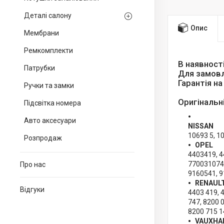
Деталі салону
Опис
Мембрани
Ремкомплекти
В наявност
Патрубки
Для замовл
Гарантія н
Ручки та замки
Оригінальн
Підсвітка номера
Авто аксесуари
NISSAN
10693 5, 1
Розпродаж
OPEL
4403419, 4
7700310742
Про нас
9160541, 9
RENAUL
Відгуки
4403 419, 
747, 8200 
8200 715 1
VAUXHA