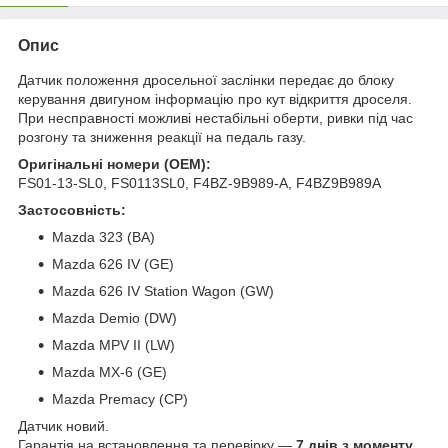
Опис
Датчик положення дросельної заслінки передає до блоку
керування двигуном інформацію про кут відкриття дроселя.
При несправності можливі нестабільні оберти, ривки під час
розгону та зниження реакції на педаль газу.
Оригінальні номери (OEM):
FS01-13-SL0, FS0113SL0, F4BZ-9B989-A, F4BZ9B989A
Застосовність:
Mazda 323 (BA)
Mazda 626 IV (GE)
Mazda 626 IV Station Wagon (GW)
Mazda Demio (DW)
Mazda MPV II (LW)
Mazda MX-6 (GE)
Mazda Premacy (CP)
Датчик новий.
Гарантія на встановлення та перевірку —
7 днів з моменту