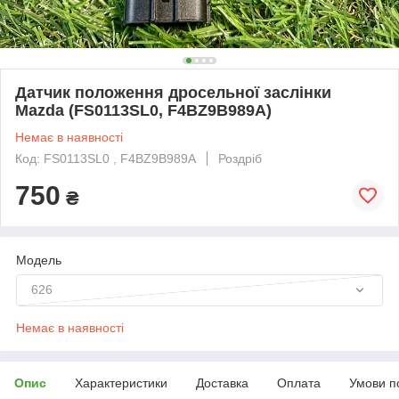
Датчик положення дросельної заслінки
Mazda (FS0113SL0, F4BZ9B989A)
Немає в наявності
Код: FS0113SL0 , F4BZ9B989A
Роздріб
750
₴
Модель
626
Немає в наявності
Опис
Характеристики
Доставка
Оплата
Умови п