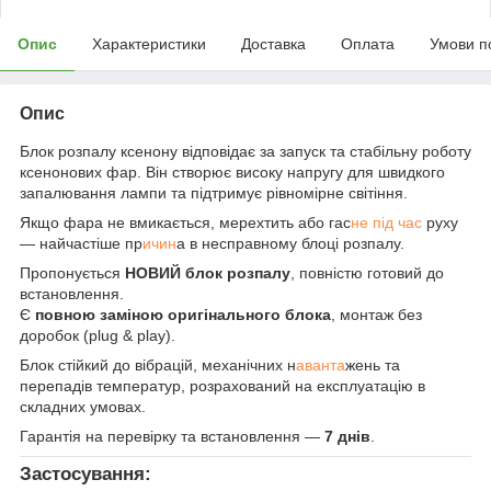
Опис
Характеристики
Доставка
Оплата
Умови п
Опис
Блок розпалу ксенону відповідає за запуск та стабільну роботу
ксенонових фар. Він створює високу напругу для швидкого
запалювання лампи та підтримує рівномірне світіння.
Якщо фара не вмикається, мерехтить або гас
не під час
руху
— найчастіше пр
ичин
а в несправному блоці розпалу.
Пропонується
НОВИЙ блок розпалу
, повністю готовий до
встановлення.
Є
повною заміною оригінального блока
, монтаж без
доробок (plug & play).
Блок стійкий до вібрацій, механічних н
аванта
жень та
перепадів температур, розрахований на експлуатацію в
складних умовах.
Гарантія на перевірку та встановлення —
7 днів
.
Застосування: