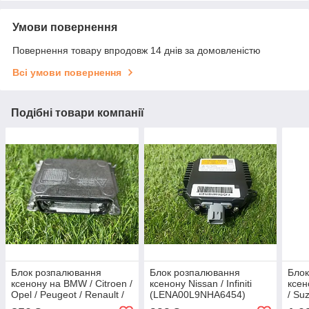
Умови повернення
Повернення товару впродовж 14 днів за домовленістю
Всі умови повернення
Подібні товари компанії
Блок розпалювання
Блок розпалювання
Бло
ксенону на BMW / Citroen /
ксенону Nissan / Infiniti
ксен
Opel / Peugeot / Renault /
(LENA00L9NHA6454)
/ Su
Volvo / VW (89034934,
(W3