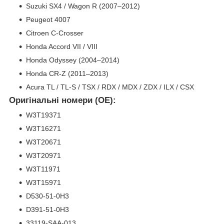
Suzuki SX4 / Wagon R (2007–2012)
Peugeot 4007
Citroen C-Crosser
Honda Accord VII / VIII
Honda Odyssey (2004–2014)
Honda CR-Z (2011–2013)
Acura TL / TL-S / TSX / RDX / MDX / ZDX / ILX / CSX
Оригінальні номери (OE):
W3T19371
W3T16271
W3T20671
W3T20971
W3T11971
W3T15971
D530-51-0H3
D391-51-0H3
33119-SAA-013