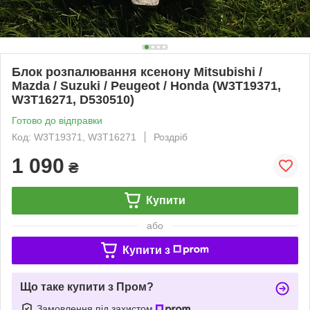
Блок розпалювання ксенону Mitsubishi /
Mazda / Suzuki / Peugeot / Honda (W3T19371,
W3T16271, D530510)
Готово до відправки
Код: W3T19371, W3T16271
Роздріб
1 090
₴
Купити
або
Купити з
Що таке купити з Пром?
Замовлення під захистом