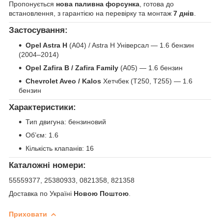
Пропонується
нова паливна форсунка
, готова до
встановлення, з гарантією на перевірку та монтаж
7 днів
.
Застосування:
Opel Astra H
(A04) / Astra H Універсал — 1.6 бензин
(2004–2014)
Opel Zafira B / Zafira Family
(A05) — 1.6 бензин
Chevrolet Aveo / Kalos
Хетчбек (T250, T255) — 1.6
бензин
Характеристики:
Тип двигуна: бензиновий
Об’єм: 1.6
Кількість клапанів: 16
Каталожні номери:
55559377, 25380933, 0821358, 821358
Доставка по Україні
Новою Поштою
.
Приховати