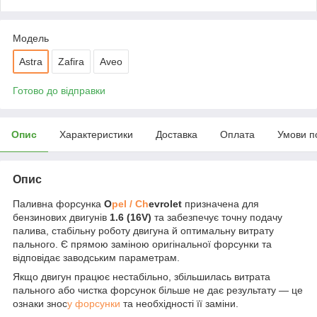
Мoдель
Astra
Zafira
Aveo
Готово до відправки
Опис
Характеристики
Доставка
Оплата
Умови п
Опис
Паливна форсунка
O
pel / Ch
evrolet
призначена для
бензинових двигунів
1.6 (16V)
та забезпечує точну подачу
палива, стабільну роботу двигуна й оптимальну витрату
пального. Є прямою заміною оригінальної форсунки та
відповідає заводським параметрам.
Якщо двигун працює нестабільно, збільшилась витрата
пального або чистка форсунок більше не дає результату — це
ознаки знос
у форсунки
та необхідності її заміни.