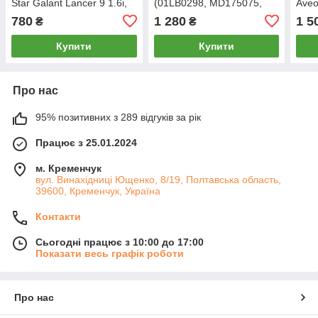
Star Galant Lancer 9 1.6i,
(01LB0298, MD175075,
Aveo
(CDH210)
INP062, MDH182)
780
1 280
1 5
₴
₴
Купити
Купити
Про нас
95% позитивних з 289 відгуків за рік
Працює з 25.01.2024
м. Кременчук
вул. Винахідниці Ющенко, 8/19, Полтавська область,
39600, Кременчук, Україна
Контакти
Сьогодні працює з 10:00 до 17:00
Показати весь графік роботи
Про нас