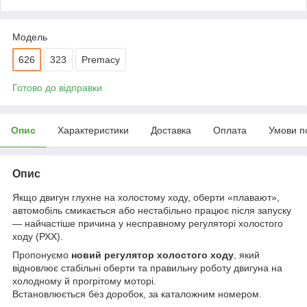
Модель
626
323
Premacy
Готово до відправки
Опис
Характеристики
Доставка
Оплата
Умови п
Опис
Якщо двигун глухне на холостому ходу, оберти «плавают»,
автомобіль смикається або нестабільно працює після запуску
— найчастіше причина у несправному регуляторі холостого
ходу (РХХ).
Пропонуємо
новий регулятор холостого ходу
, який
відновлює стабільні оберти та правильну роботу двигуна на
холодному й прогрітому моторі.
Встановлюється без доробок, за каталожним номером.