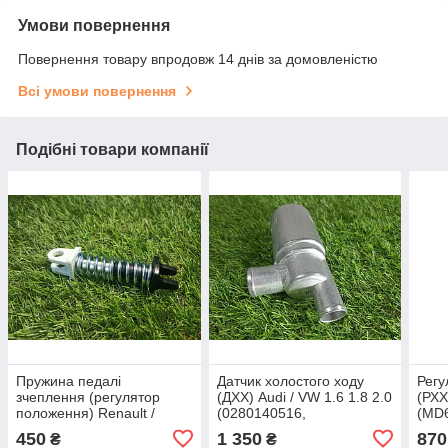
Умови повернення
Повернення товару впродовж 14 днів за домовленістю
Всі умови повернення
Подібні товари компанії
Пружина педалі
Датчик холостого ходу
Регу
зчеплення (регулятор
(ДХХ) Audi / VW 1.6 1.8 2.0
(РХХ
положення) Renault /
(0280140516,
(MD6
Nissan / Opel
034133455B, 0280140512)
450
1 350
870
₴
₴
(7701208109,