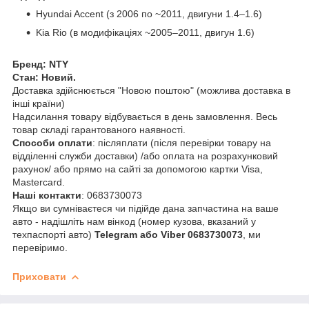
Hyundai Accent (з 2006 по ~2011, двигуни 1.4–1.6)
Kia Rio (в модифікаціях ~2005–2011, двигун 1.6)
Бренд: NTY
Стан: Новий.
Доставка здійснюється "Новою поштою" (можлива доставка в
інші країни)
Надсилання товару відбувається в день замовлення. Весь
товар складі гарантованого наявності.
Способи оплати
: післяплати (після перевірки товару на
відділенні служби доставки) /або оплата на розрахунковий
рахунок/ або прямо на сайті за допомогою картки Visa,
Mastercard.
Наші контакти
: 0683730073
Якщо ви сумніваєтеся чи підійде дана запчастина на ваше
авто - надішліть нам вінкод (номер кузова, вказаний у
техпаспорті авто)
Telegram або Viber 0683730073
, ми
перевіримо.
Приховати