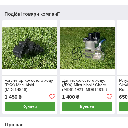
Подібні товари компанії
Регулятор холостого ходу
Датчик холостого ходу,
Регу
(РХХ) Mitsubishi
(ДХХ) Mitsubishi / Chery
Skoda
(MD614946)
(MD614921, MD614918)
Rena
(028
1 450
1 400
650
₴
₴
Купити
Купити
Про нас