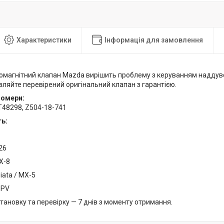
Характеристики
Інформація для замовлення
омагнітний клапан Mazda вирішить проблему з керуванням наддув
вляйте перевірений оригінальний клапан з гарантією.
номери:
T48298, Z504-18-741
ь:
26
X-8
ata / MX-5
MPV
становку та перевірку — 7 днів з моменту отримання.