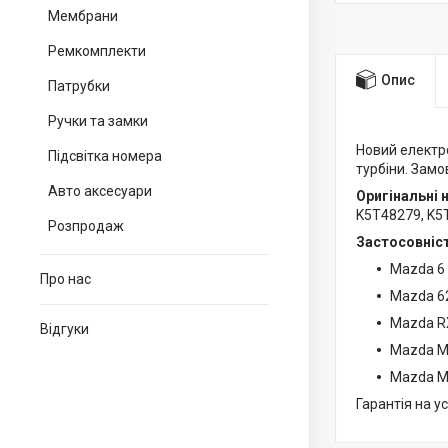
Мембрани
Ремкомплекти
Опис
Патрубки
Ручки та замки
Новий електр
Підсвітка номера
турбіни. Замо
Авто аксесуари
Оригінальні 
K5T48279, K5
Розпродаж
Застосовніст
Mazda 6
Про нас
Mazda 6
Mazda R
Відгуки
Mazda Mi
Mazda 
Гарантія на у