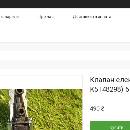
 товарів
Про нас
Доставка та оплата
Клапан елек
K5T48298) 6
490 ₴
Купити